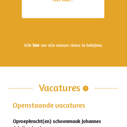
klik
hier
om alle nieuws items te bekijken.
Vacatures
1
Openstaande vacatures
Oproepkracht(en) schoonmaak Johannes