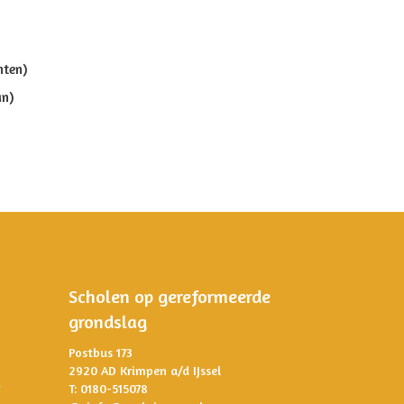
nten)
an)
Scholen op gereformeerde
grondslag
Postbus 173
2920 AD Krimpen a/d IJssel
T: 0180-515078