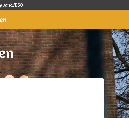
ropvang/BSO
gen
en