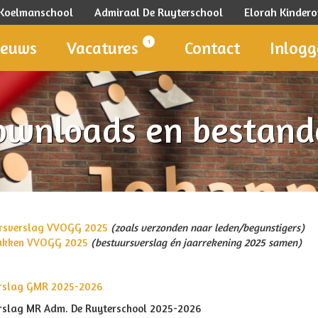
 Koelmanschool
Admiraal De Ruyterschool
Elorah Kinde
1
ieuws
Vacatures
Contact
Inlog
ownloads en bestand
rsverslag VVOGG 2025
(zoals verzonden naar leden/begunstigers)
tukken VVOGG 2025
(bestuursverslag én jaarrekening 2025 samen)
rslag GMR 2025-2026
rslag MR Adm. De Ruyterschool 2025-2026