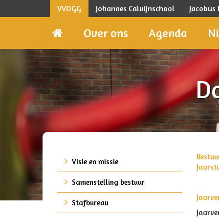
VVOGG
Johannes Calvijnschool
Jacobus
Over ons
Agenda
N
D
Bestuu
Visie en missie
Jaars
Samenstelling bestuur
Jaarve
Stafbureau
Jaarve